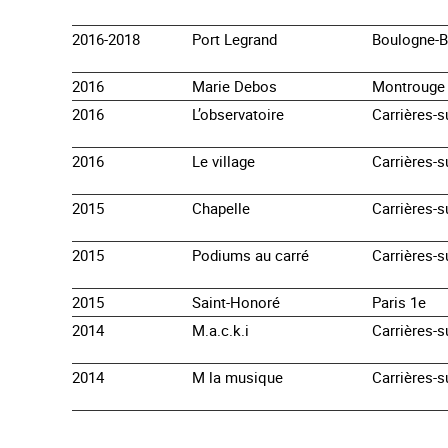
2016-2018
Port Legrand
Boulogne-B
2016
Marie Debos
Montrouge
2016
L’observatoire
Carrières-s
2016
Le village
Carrières-s
2015
Chapelle
Carrières-s
2015
Podiums au carré
Carrières-s
2015
Saint-Honoré
Paris 1e
2014
M.a.c.k.i
Carrières-s
2014
M la musique
Carrières-s